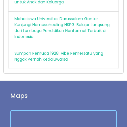
untuk Anak dan Keluarga
Mahasiswa Universitas Darussalam Gontor
Kunjungi Homeschooling HSPG: Belajar Langsung
dari Lembaga Pendidikan Nonformal Terbaik di
Indonesia
Sumpah Pemuda 1928: Vibe Pemersatu yang
Nggak Pernah Kedaluwarsa
Maps