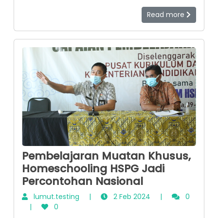
tanpa kamu sadari bisa saja sebenarnya
Read more
kamu butuh bantuan tenaga profesional
loohhh. Nah, tenaga profesional itu adalah
psikolog atau psikiater. Yuuk kita simak
beberapa hal yang menandakan kamu perlu
ke tenaga profesional.
Pembelajaran Muatan Khusus,
Homeschooling HSPG Jadi
Percontohan Nasional
lumut.testing
|
2 Feb 2024
|
0
|
0