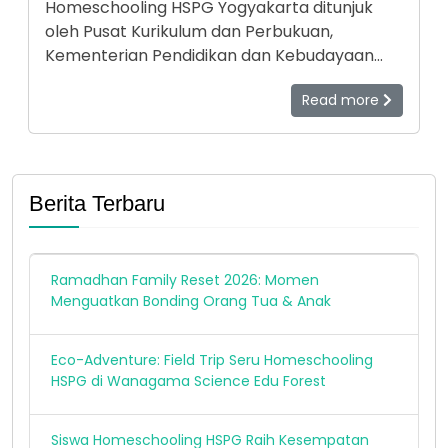
Homeschooling HSPG Yogyakarta ditunjuk
oleh Pusat Kurikulum dan Perbukuan,
Kementerian Pendidikan dan Kebudayaan
(Kemdikbud) RI menjadi salah satu model
Read more
pendidikan nonformal (homeschooling) di
Indonesia. Untuk mengetahui keunggulan-
keunggulan yang dimiliki HSPG, Pusat
Kurikulum dan Perbukuan melakukan
identifikasi ke HSPG, 19-21 April 2021.
Berita Terbaru
Ramadhan Family Reset 2026: Momen
Menguatkan Bonding Orang Tua & Anak
Eco-Adventure: Field Trip Seru Homeschooling
HSPG di Wanagama Science Edu Forest
Siswa Homeschooling HSPG Raih Kesempatan