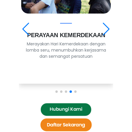
PERAYAAN KEMERDEKAAN
n
Merayakan Hari Kemerdekaan dengan
lomba seru, menumbuhkan kerjasama
ah
dan semangat persatuan
s