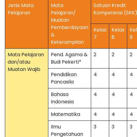
Jenis Mata
Mata
Satuan Kredit
Pelajaran
Pelajaran/
Kompetensi (SKK
Muatan
Pemberdayaan
Kelas
Kelas
Ke
&
7
8
9
Keterampilan
Mata Pelajaran
Pend. Agama &
2
2
2
dan/atau
Budi Pekerti*
Muatan Wajib
Pendidikan
4
4
4
Pancasila
Bahasa
4
4
4
Indonesia
Matematika
4
4
4
Ilmu
3
3
3
Pengetahuan